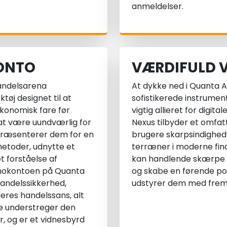
anmeldelser.
ONTO
VÆRDIFULD 
handelsarena
At dykke ned i Quanta A
øj designet til at
sofistikerede instrumen
økonomisk fare før
vigtig allieret for digi
ig at være uundværlig for
Nexus tilbyder et omfat
præsenterer dem for en
brugere skarpsindighed
metoder, udnytte et
terræner i moderne fin
 forståelse af
kan handlende skærpe d
emokontoen på Quanta
og skabe en førende posi
andelssikkerhed,
udstyrer dem med frem
eres handelssans, alt
te understreger den
r, og er et vidnesbyrd