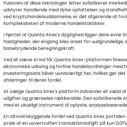
Fusionen af disse teknologier letter sofistikeret marke
udstyrer handlende med dybe opfattelser og standhaftig
ved kryptohandelsuddannelse, er det afgørende at forst
kompleksiteten af moderne handelstaktikker.
I hjertet af Quanta Alrex's dygtighed ligger dens evne ti
hastigheder, der engang blev anset for uudgrundelige,
banebrydende beregningskraft.
Ved at væve AI ind får Quanta Alrex-platformen fines
økonomiske udsving og forfine handelsordninger med f
investeringssans bliver uundværligt her, hvilket gør de
afsløringer til deres fordel.
At vælge Quanta Alrex's platform indvarsler et væld af 
udgifter og grænseløs rækkevidde. Den sofistikerede
med et ukueligt instrument til oplyste, analysebaser
En altoverskyggende fordel ved Quanta Alrex portalen e
prale af en uovertruffen transaktionsafgift på kun 0,01%