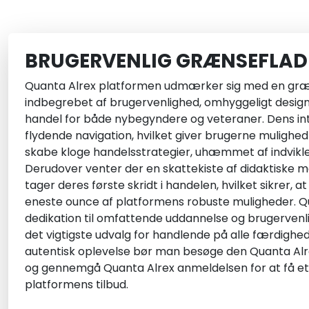
BRUGERVENLIG GRÆNSEFLAD
Quanta Alrex platformen udmærker sig med en græn
indbegrebet af brugervenlighed, omhyggeligt designe
handel for både nybegyndere og veteraner. Dens inte
flydende navigation, hvilket giver brugerne mulighed
skabe kloge handelsstrategier, uhæmmet af indvikled
Derudover venter der en skattekiste af didaktiske m
tager deres første skridt i handelen, hvilket sikrer, 
eneste ounce af platformens robuste muligheder. 
dedikation til omfattende uddannelse og brugerven
det vigtigste udvalg for handlende på alle færdighed
autentisk oplevelse bør man besøge den Quanta Alre
og gennemgå Quanta Alrex anmeldelsen for at få et k
platformens tilbud.