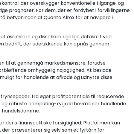
dskontrol, der overskygger konventionelle tilgange, og
e prognoser. For dem, der er fordybet i forviklingerne
å betydningen af Quanta Alrex for at navigere i
l at assimilere og dissekere rigelige datasæt ved
 en bedrift, der udelukkende kan opnås gennem
sen til at gennemgå markedsmønstre, forudse
orbløffende omhyggelig nøjagtighed. At besidde
t muligt for handlende at afkode og udnytte disse
frynsegoder, fra øget profitpotentiale til reducerede
 AI og robuste computing-rygrad bevæbner handlende
ede handelsdomme.
r dens finanspolitiske forsigtighed. Platformen kan
, der præsenterer sig selv som et fyrtårn for