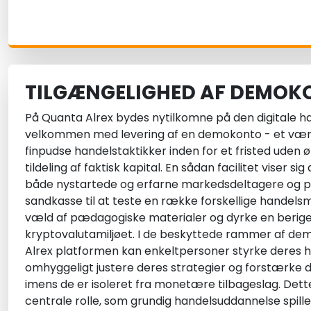
TILGÆNGELIGHED AF DEMOK
På Quanta Alrex bydes nytilkomne på den digitale 
velkommen med levering af en demokonto - et værkt
finpudse handelstaktikker inden for et fristed uden 
tildeling af faktisk kapital. En sådan facilitet viser s
både nystartede og erfarne markedsdeltagere og 
sandkasse til at teste en række forskellige handels
væld af pædagogiske materialer og dyrke en beriget
kryptovalutamiljøet. I de beskyttede rammer af d
Alrex platformen kan enkeltpersoner styrke deres h
omhyggeligt justere deres strategier og forstærke d
imens de er isoleret fra monetære tilbageslag. Det
centrale rolle, som grundig handelsuddannelse spille