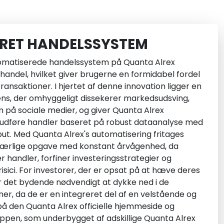
RET HANDELSSYSTEM
matiserede handelssystem på Quanta Alrex
 handel, hvilket giver brugerne en formidabel fordel
ransaktioner. I hjertet af denne innovation ligger en
igens, der omhyggeligt dissekerer markedsudsving,
 på sociale medier, og giver Quanta Alrex
t udføre handler baseret på robust dataanalyse med
nput. Med Quanta Alrex's automatisering fritages
værlige opgave med konstant årvågenhed, da
 handler, forfiner investeringsstrategier og
isici. For investorer, der er opsat på at hæve deres
r det bydende nødvendigt at dykke ned i de
er, da de er en integreret del af en velstående og
å den Quanta Alrex officielle hjemmeside og
pen, som underbygget af adskillige Quanta Alrex