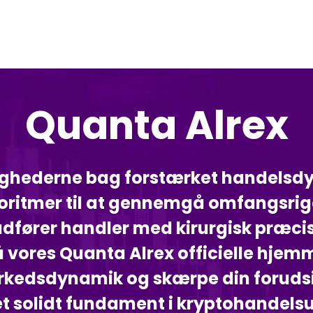
Quanta Alrex
elighederne bag forstærket handels
lgoritmer til at gennemgå omfangsr
udfører handler med kirurgisk præcis
vores Quanta Alrex officielle hjemm
arkedsdynamik og skærpe din forudsi
 et solidt fundament i kryptohandel