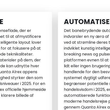
E
AUTOMATISE
seflade, der er
Det banebrydende auto
t til at afmystificere
indvarsler en ny æra af
lligente layout lover
ved at strømline deres t
 for at fokusere på at
indviklet kunstig intell
e teknikaliteter.
breaking news og pulsen
aterialer på dem, der
platformen evnen til a
at de kan udnytte hver
lidt eller ingen brugeri
Quanta Alrex appens
handlende for den bes
lighed styrker den som
systemet dygtigt udfører
sniveauer i 2025. For en
begrænser potentielle r
x officielle hjemmeside
handelsvisdom i 2025, e
larere billede af
automatiserede funktion
moderne handelsrejse p
gennem Quanta Alrex ap