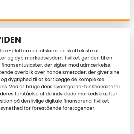
VIDEN
lrex-platformen afslører en skattekiste af
ter og dyb markedsvisdom, hvilket gør den til en
tale finansentusiaster, der sigter mod udmærkelse.
tende overblik over handelsmetoder, der giver sine
 og dygtighed til at kortlægge de komplekse
ans. Ved at bruge dens avantgarde-funktionaliteter
eres forståelse af de indviklede markedskræfter
tion på den livlige digitale finansarena, hvilket
synethed for forestående foretagender.