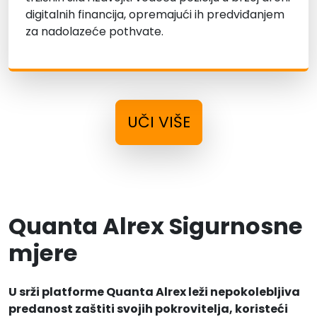
digitalnih financija, opremajući ih predviđanjem
za nadolazeće pothvate.
UČI VIŠE
Quanta Alrex Sigurnosne
mjere
U srži platforme Quanta Alrex leži nepokolebljiva
predanost zaštiti svojih pokrovitelja, koristeći