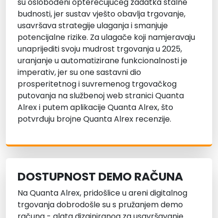
su oslobođeni opterećujućeg zadatka stalne
budnosti, jer sustav vješto obavlja trgovanje,
usavršava strategije ulaganja i smanjuje
potencijalne rizike. Za ulagače koji namjeravaju
unaprijediti svoju mudrost trgovanja u 2025,
uranjanje u automatizirane funkcionalnosti je
imperativ, jer su one sastavni dio
prosperitetnog i suvremenog trgovačkog
putovanja na službenoj web stranici Quanta
Alrex i putem aplikacije Quanta Alrex, što
potvrđuju brojne Quanta Alrex recenzije.
DOSTUPNOST DEMO RAČUNA
Na Quanta Alrex, pridošlice u areni digitalnog
trgovanja dobrodošle su s pružanjem demo
računa - alata dizajniranog za usavršavanje