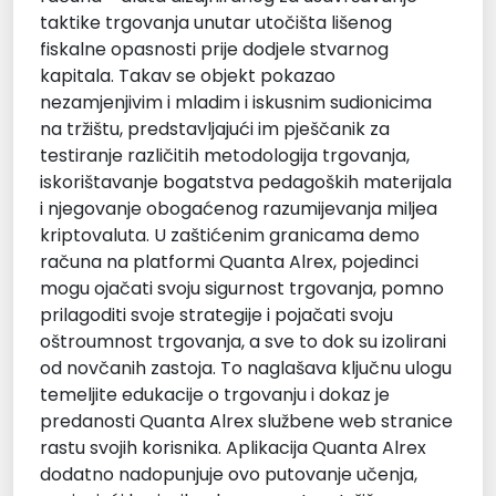
taktike trgovanja unutar utočišta lišenog
fiskalne opasnosti prije dodjele stvarnog
kapitala. Takav se objekt pokazao
nezamjenjivim i mladim i iskusnim sudionicima
na tržištu, predstavljajući im pješčanik za
testiranje različitih metodologija trgovanja,
iskorištavanje bogatstva pedagoških materijala
i njegovanje obogaćenog razumijevanja miljea
kriptovaluta. U zaštićenim granicama demo
računa na platformi Quanta Alrex, pojedinci
mogu ojačati svoju sigurnost trgovanja, pomno
prilagoditi svoje strategije i pojačati svoju
oštroumnost trgovanja, a sve to dok su izolirani
od novčanih zastoja. To naglašava ključnu ulogu
temeljite edukacije o trgovanju i dokaz je
predanosti Quanta Alrex službene web stranice
rastu svojih korisnika. Aplikacija Quanta Alrex
dodatno nadopunjuje ovo putovanje učenja,