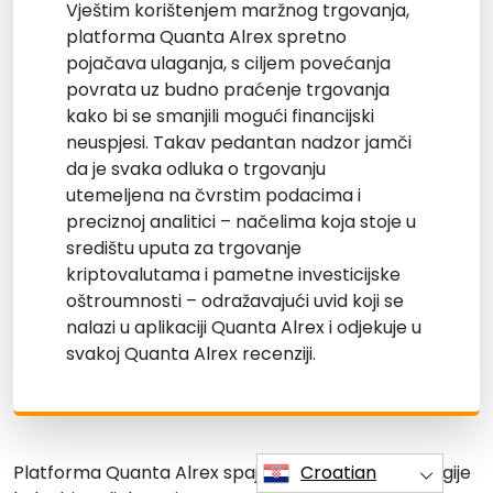
Vještim korištenjem maržnog trgovanja,
platforma Quanta Alrex spretno
pojačava ulaganja, s ciljem povećanja
povrata uz budno praćenje trgovanja
kako bi se smanjili mogući financijski
neuspjesi. Takav pedantan nadzor jamči
da je svaka odluka o trgovanju
utemeljena na čvrstim podacima i
preciznoj analitici – načelima koja stoje u
središtu uputa za trgovanje
kriptovalutama i pametne investicijske
oštroumnosti – odražavajući uvid koji se
nalazi u aplikaciji Quanta Alrex i odjekuje u
svakoj Quanta Alrex recenziji.
Croatian
Platforma Quanta Alrex spaja vrhunske metodologije