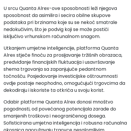
U srcu Quanta Alrex-ove sposobnosti leži njegova
sposobnost da asimilira i secira obilne skupove
podataka pri brzinama koje su se nekoć smatrale
nedokučivim, što je podvig koji se može postići
isključivo vrhunskom računalnom snagom.
Utkanjem umjetne inteligencije, platforma Quanta
Alrex stječe finoću za prosijavanje tržišnih obrazaca,
predviđanje financijskih fluktuacija i usavršavanje
shema trgovanja sa zapanjujuće pedantnom
točnošću. Posjedovanje investicijske oštroumnosti
ovdje postaje neophodno, omogućujući trgovcima da
dekodiraju i iskoriste ta otkrića u svoju korist.
Odabir platforme Quanta Alrex donosi mnoštvo
pogodnosti, od povećanog potencijala zarade do
smanjenih troškova i neograničenog dosega.
Sofisticirana umjetna inteligencija i robusna računalna
okosnica naoružavaju trgovce nesalomljivim