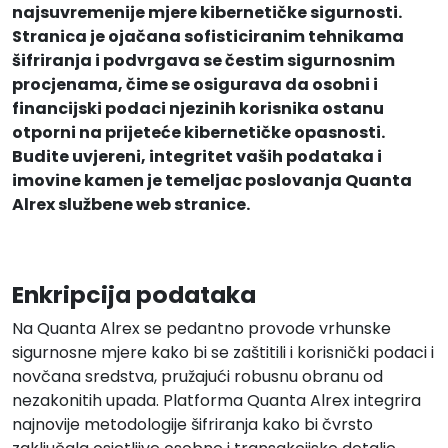
najsuvremenije mjere kibernetičke sigurnosti.
Stranica je ojačana sofisticiranim tehnikama
šifriranja i podvrgava se čestim sigurnosnim
procjenama, čime se osigurava da osobni i
financijski podaci njezinih korisnika ostanu
otporni na prijeteće kibernetičke opasnosti.
Budite uvjereni, integritet vaših podataka i
imovine kamen je temeljac poslovanja Quanta
Alrex službene web stranice.
Enkripcija podataka
Na Quanta Alrex se pedantno provode vrhunske
sigurnosne mjere kako bi se zaštitili i korisnički podaci i
novčana sredstva, pružajući robusnu obranu od
nezakonitih upada. Platforma Quanta Alrex integrira
najnovije metodologije šifriranja kako bi čvrsto