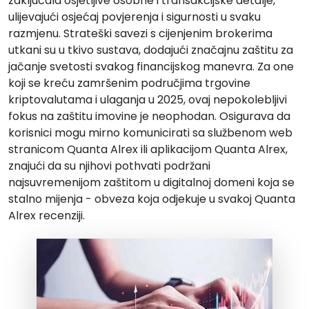
zaključala osjetljive osobne i transakcijske detalje,
ulijevajući osjećaj povjerenja i sigurnosti u svaku
razmjenu. Strateški savezi s cijenjenim brokerima
utkani su u tkivo sustava, dodajući značajnu zaštitu za
jačanje svetosti svakog financijskog manevra. Za one
koji se kreću zamršenim područjima trgovine
kriptovalutama i ulaganja u 2025, ovaj nepokolebljivi
fokus na zaštitu imovine je neophodan. Osigurava da
korisnici mogu mirno komunicirati sa službenom web
stranicom Quanta Alrex ili aplikacijom Quanta Alrex,
znajući da su njihovi pothvati podržani
najsuvremenijom zaštitom u digitalnoj domeni koja se
stalno mijenja - obveza koja odjekuje u svakoj Quanta
Alrex recenziji.