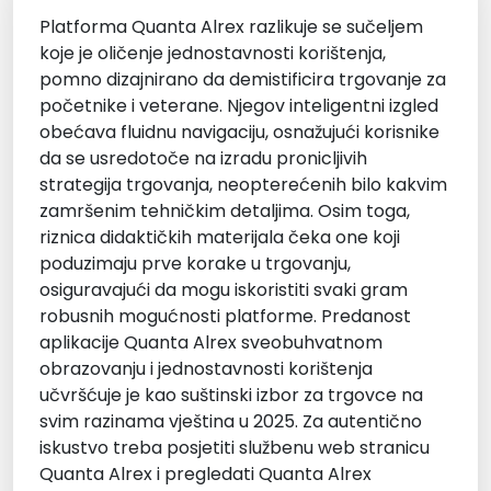
Platforma Quanta Alrex razlikuje se sučeljem
koje je oličenje jednostavnosti korištenja,
pomno dizajnirano da demistificira trgovanje za
početnike i veterane. Njegov inteligentni izgled
obećava fluidnu navigaciju, osnažujući korisnike
da se usredotoče na izradu pronicljivih
strategija trgovanja, neopterećenih bilo kakvim
zamršenim tehničkim detaljima. Osim toga,
riznica didaktičkih materijala čeka one koji
poduzimaju prve korake u trgovanju,
osiguravajući da mogu iskoristiti svaki gram
robusnih mogućnosti platforme. Predanost
aplikacije Quanta Alrex sveobuhvatnom
obrazovanju i jednostavnosti korištenja
učvršćuje je kao suštinski izbor za trgovce na
svim razinama vještina u 2025. Za autentično
iskustvo treba posjetiti službenu web stranicu
Quanta Alrex i pregledati Quanta Alrex