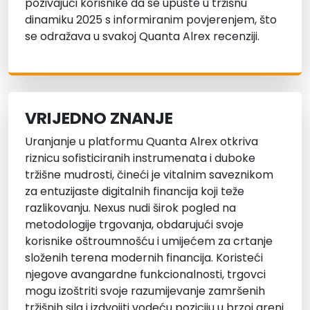
pozivajući korisnike da se upuste u tržišnu
dinamiku 2025 s informiranim povjerenjem, što
se odražava u svakoj Quanta Alrex recenziji.
VRIJEDNO ZNANJE
Uranjanje u platformu Quanta Alrex otkriva
riznicu sofisticiranih instrumenata i duboke
tržišne mudrosti, čineći je vitalnim saveznikom
za entuzijaste digitalnih financija koji teže
razlikovanju. Nexus nudi širok pogled na
metodologije trgovanja, obdarujući svoje
korisnike oštroumnošću i umijećem za crtanje
složenih terena modernih financija. Koristeći
njegove avangardne funkcionalnosti, trgovci
mogu izoštriti svoje razumijevanje zamršenih
tržišnih sila i izdvojiti vodeću poziciju u brzoj areni