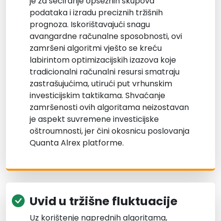
je za seciranje opsežnih skupova
podataka i izradu preciznih tržišnih
prognoza. Iskorištavajući snagu
avangardne računalne sposobnosti, ovi
zamršeni algoritmi vješto se kreću
labirintom optimizacijskih izazova koje
tradicionalni računalni resursi smatraju
zastrašujućima, utirući put vrhunskim
investicijskim taktikama. Shvaćanje
zamršenosti ovih algoritama neizostavan
je aspekt suvremene investicijske
oštroumnosti, jer čini okosnicu poslovanja
Quanta Alrex platforme.
Uvid u tržišne fluktuacije
Uz korištenje naprednih algoritama,