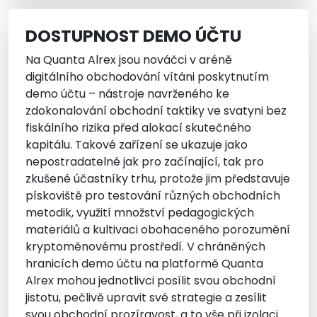
DOSTUPNOST DEMO ÚČTU
Na Quanta Alrex jsou nováčci v aréně
digitálního obchodování vítáni poskytnutím
demo účtu – nástroje navrženého ke
zdokonalování obchodní taktiky ve svatyni bez
fiskálního rizika před alokací skutečného
kapitálu. Takové zařízení se ukazuje jako
nepostradatelné jak pro začínající, tak pro
zkušené účastníky trhu, protože jim představuje
pískoviště pro testování různých obchodních
metodik, využití množství pedagogických
materiálů a kultivaci obohaceného porozumění
kryptoměnovému prostředí. V chráněných
hranicích demo účtu na platformě Quanta
Alrex mohou jednotlivci posílit svou obchodní
jistotu, pečlivě upravit své strategie a zesílit
svou obchodní prozíravost, a to vše při izolaci