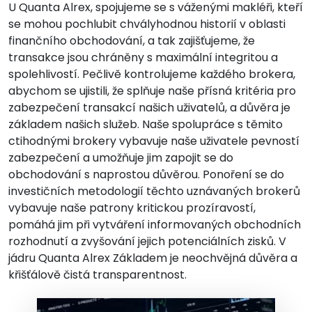
U
Quanta Alrex
, spojujeme se s váženými makléři, kteří
se mohou pochlubit chvályhodnou historií v oblasti
finančního obchodování, a tak zajišťujeme, že
transakce jsou chráněny s maximální integritou a
spolehlivostí. Pečlivě kontrolujeme každého brokera,
abychom se ujistili, že splňuje naše přísná kritéria pro
zabezpečení transakcí našich uživatelů, a důvěra je
základem našich služeb. Naše spolupráce s těmito
ctihodnými brokery vybavuje naše uživatele pevností
zabezpečení a umožňuje jim zapojit se do
obchodování s naprostou důvěrou. Ponoření se do
investičních metodologií těchto uznávaných brokerů
vybavuje naše patrony kritickou prozíravostí,
pomáhá jim při vytváření informovaných obchodních
rozhodnutí a zvyšování jejich potenciálních zisků. V
jádru
Quanta Alrex
Základem je neochvějná důvěra a
křišťálově čistá transparentnost.