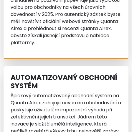
a snadnému používání ji upevňuje jako typickou
volbu pro obchodníky na všech úrovních
dovedností v 2025. Pro autentický zážitek byste
měli navštívit oficiální webové stránky Quanta
Alrex a prohlédnout si recenzi Quanta Alrex,
abyste získali jasnější představu o nabídce
platformy.
AUTOMATIZOVANÝ OBCHODNÍ
SYSTÉM
Špičkový automatizovaný obchodní systém na
Quanta Alrex zahajuje novou éru obchodování a
poskytuje uživatelům impozantní výhodu při
zefektivnění jejich transakcí. Jádrem této
inovace je složitá umělá inteligence, která
pečlivě rozebírá výkyvy trhu, nejnovější zprávy