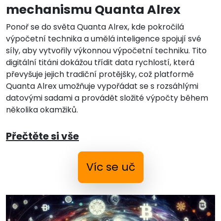
mechanismu Quanta Alrex
Ponoř se do světa Quanta Alrex, kde pokročilá
výpočetní technika a umělá inteligence spojují své
síly, aby vytvořily výkonnou výpočetní techniku. Tito
digitální titáni dokážou třídit data rychlostí, která
převyšuje jejich tradiční protějšky, což platformě
Quanta Alrex umožňuje vypořádat se s rozsáhlými
datovými sadami a provádět složité výpočty během
několika okamžiků.
Přečtěte si vše
Víc se uč