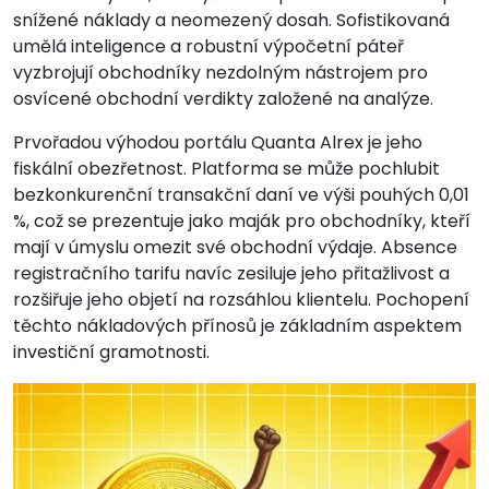
snížené náklady a neomezený dosah. Sofistikovaná
umělá inteligence a robustní výpočetní páteř
vyzbrojují obchodníky nezdolným nástrojem pro
osvícené obchodní verdikty založené na analýze.
Prvořadou výhodou portálu Quanta Alrex je jeho
fiskální obezřetnost. Platforma se může pochlubit
bezkonkurenční transakční daní ve výši pouhých 0,01
%, což se prezentuje jako maják pro obchodníky, kteří
mají v úmyslu omezit své obchodní výdaje. Absence
registračního tarifu navíc zesiluje jeho přitažlivost a
rozšiřuje jeho objetí na rozsáhlou klientelu. Pochopení
těchto nákladových přínosů je základním aspektem
investiční gramotnosti.