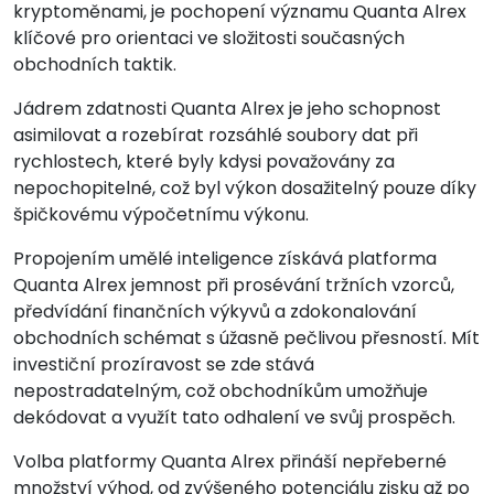
kryptoměnami, je pochopení významu Quanta Alrex
klíčové pro orientaci ve složitosti současných
obchodních taktik.
Jádrem zdatnosti Quanta Alrex je jeho schopnost
asimilovat a rozebírat rozsáhlé soubory dat při
rychlostech, které byly kdysi považovány za
nepochopitelné, což byl výkon dosažitelný pouze díky
špičkovému výpočetnímu výkonu.
Propojením umělé inteligence získává platforma
Quanta Alrex jemnost při prosévání tržních vzorců,
předvídání finančních výkyvů a zdokonalování
obchodních schémat s úžasně pečlivou přesností. Mít
investiční prozíravost se zde stává
nepostradatelným, což obchodníkům umožňuje
dekódovat a využít tato odhalení ve svůj prospěch.
Volba platformy Quanta Alrex přináší nepřeberné
množství výhod, od zvýšeného potenciálu zisku až po