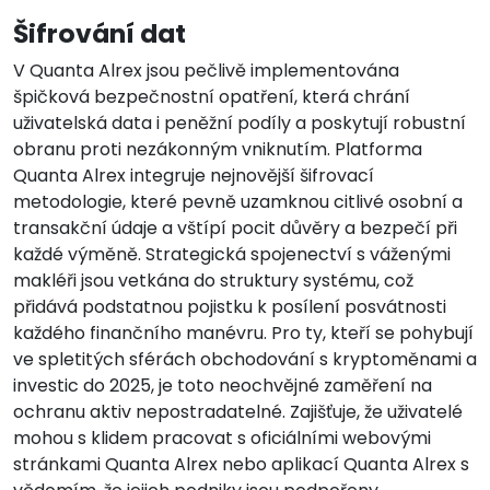
Šifrování dat
V Quanta Alrex jsou pečlivě implementována
špičková bezpečnostní opatření, která chrání
uživatelská data i peněžní podíly a poskytují robustní
obranu proti nezákonným vniknutím. Platforma
Quanta Alrex integruje nejnovější šifrovací
metodologie, které pevně uzamknou citlivé osobní a
transakční údaje a vštípí pocit důvěry a bezpečí při
každé výměně. Strategická spojenectví s váženými
makléři jsou vetkána do struktury systému, což
přidává podstatnou pojistku k posílení posvátnosti
každého finančního manévru. Pro ty, kteří se pohybují
ve spletitých sférách obchodování s kryptoměnami a
investic do 2025, je toto neochvějné zaměření na
ochranu aktiv nepostradatelné. Zajišťuje, že uživatelé
mohou s klidem pracovat s oficiálními webovými
stránkami Quanta Alrex nebo aplikací Quanta Alrex s