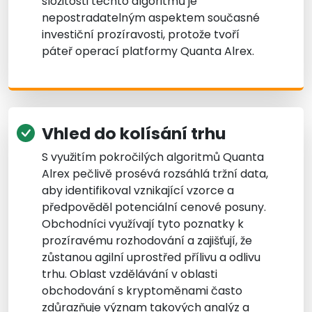
složitosti těchto algoritmů je
nepostradatelným aspektem současné
investiční prozíravosti, protože tvoří
páteř operací platformy Quanta Alrex.
Vhled do kolísání trhu
S využitím pokročilých algoritmů Quanta
Alrex pečlivě prosévá rozsáhlá tržní data,
aby identifikoval vznikající vzorce a
předpověděl potenciální cenové posuny.
Obchodníci využívají tyto poznatky k
prozíravému rozhodování a zajišťují, že
zůstanou agilní uprostřed přílivu a odlivu
trhu. Oblast vzdělávání v oblasti
obchodování s kryptoměnami často
zdůrazňuje význam takových analýz a