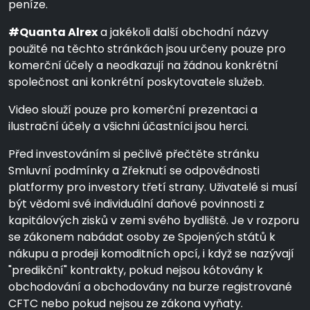
peníze.
#Quanta Alrex
a jakékoli další obchodní názvy
použité na těchto stránkách jsou určeny pouze pro
komerční účely a neodkazují na žádnou konkrétní
společnost ani konkrétní poskytovatele služeb.
Video slouží pouze pro komerční prezentaci a
ilustrační účely a všichni účastníci jsou herci.
Před investováním si pečlivě přečtěte stránku
Smluvní podmínky a Zřeknutí se odpovědnosti
platformy pro investory třetí strany. Uživatelé si musí
být vědomi své individuální daňové povinnosti z
kapitálových zisků v zemi svého bydliště. Je v rozporu
se zákonem nabádat osoby ze Spojených států k
nákupu a prodeji komoditních opcí, i když se nazývají
"predikční" kontrakty, pokud nejsou kótovány k
obchodování a obchodovány na burze registrované
CFTC nebo pokud nejsou ze zákona vyňaty.