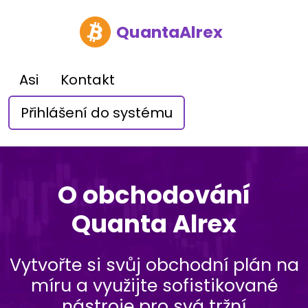
QuantaAlrex
Asi
Kontakt
Přihlášení do systému
O obchodování
Quanta Alrex
Vytvořte si svůj obchodní plán na
míru a využijte sofistikované
nástroje pro svá tržní