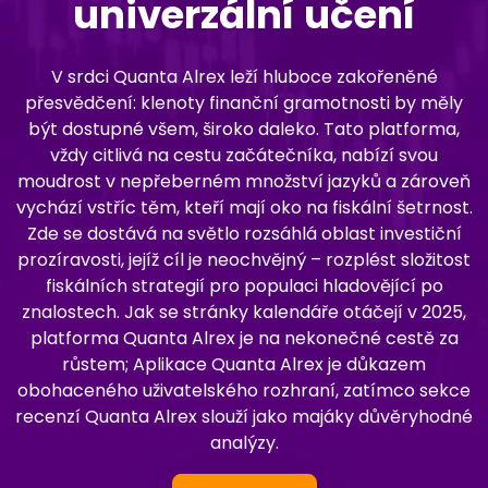
univerzální učení
V srdci Quanta Alrex leží hluboce zakořeněné
přesvědčení: klenoty finanční gramotnosti by měly
být dostupné všem, široko daleko. Tato platforma,
vždy citlivá na cestu začátečníka, nabízí svou
moudrost v nepřeberném množství jazyků a zároveň
vychází vstříc těm, kteří mají oko na fiskální šetrnost.
Zde se dostává na světlo rozsáhlá oblast investiční
prozíravosti, jejíž cíl je neochvějný – rozplést složitost
fiskálních strategií pro populaci hladovějící po
znalostech. Jak se stránky kalendáře otáčejí v 2025,
platforma Quanta Alrex je na nekonečné cestě za
růstem; Aplikace Quanta Alrex je důkazem
obohaceného uživatelského rozhraní, zatímco sekce
recenzí Quanta Alrex slouží jako majáky důvěryhodné
analýzy.