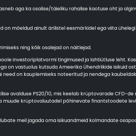
sneb aga ka osalise/täieliku rahalise kaotuse oht ja alg
d on mõeldud ainult ärilistel eesmärkidel ega viita ühele
imiseks ning kõik osalejad on näitlejad.
ole investoriplatvormi tingimused ja lahtiütluse leht. Ka
a on vastuolus kutsuda Ameerika Ühendriikide isikuid os
ui need on kauplemiseks noteeritud ja nendega kaubeldakse
tilise avalduse PS20/10, mis keelab krüptovarade CFD-de m
ja muude krüptovaluutadel põhinevate finantstoodete lev
ja lubate meil jagada oma isikuandmeid kolmandate osapo