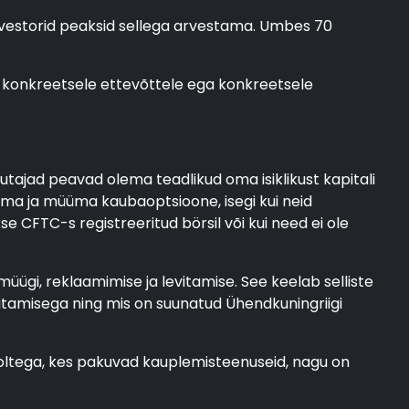
investorid peaksid sellega arvestama. Umbes 70
gi konkreetsele ettevõttele ega konkreetsele
sutajad peavad olema teadlikud oma isiklikust kapitali
tma ja müüma kaubaoptsioone, isegi kui neid
 CFTC-s registreeritud börsil või kui need ei ole
üügi, reklaamimise ja levitamise. See keelab selliste
itamisega ning mis on suunatud Ühendkuningriigi
oltega, kes pakuvad kauplemisteenuseid, nagu on