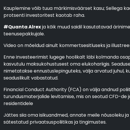
Kauplemine võib tuua märkimisväärset kasu; Sellega kaa
protsenti investoritest kaotab raha.
#Quanta Alrex
ja kõik muud saidil kasutatavad ärinime
teenusepakkujale.
Video on mõeldud ainult kommertsesitluseks ja illustreer
Enne investeerimist lugege hoolikalt läbi kolmanda osapo
kasvutulu maksukohustusest oma elukohariigis. Seaduseg
nimetatakse ennustuslepinguteks, välja arvatud juhul, k
seaduslikult vabastatud.
Financial Conduct Authority (FCA) on välja andnud polii
turundusmaterjalide levitamise, mis on seotud CFD-de 
residentidele
Jättes siia oma isikuandmed, annate meile nõusoleku 
sätestatud privaatsuspoliitikas ja tingimustes.