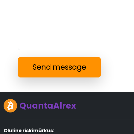
Send message
QuantaAlrex
Oluline riskimärkus: