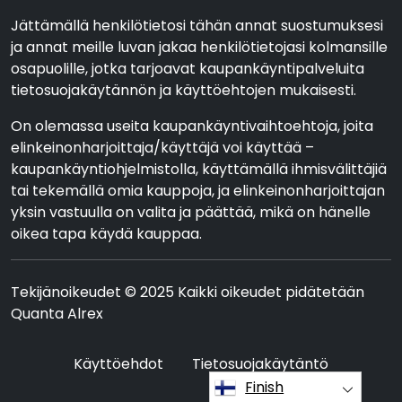
Jättämällä henkilötietosi tähän annat suostumuksesi
ja annat meille luvan jakaa henkilötietojasi kolmansille
osapuolille, jotka tarjoavat kaupankäyntipalveluita
tietosuojakäytännön ja käyttöehtojen mukaisesti.
On olemassa useita kaupankäyntivaihtoehtoja, joita
elinkeinonharjoittaja/käyttäjä voi käyttää –
kaupankäyntiohjelmistolla, käyttämällä ihmisvälittäjiä
tai tekemällä omia kauppoja, ja elinkeinonharjoittajan
yksin vastuulla on valita ja päättää, mikä on hänelle
oikea tapa käydä kauppaa.
Tekijänoikeudet © 2025 Kaikki oikeudet pidätetään
Quanta Alrex
Käyttöehdot
Tietosuojakäytäntö
Finish