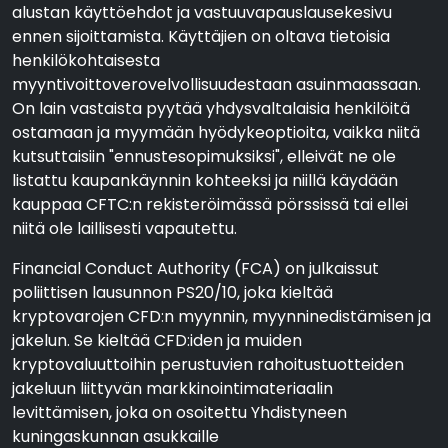
alustan käyttöehdot ja vastuuvapauslausekesivu
ennen sijoittamista. Käyttäjien on oltava tietoisia
henkilökohtaisesta
myyntivoittoverovelvollisuudestaan asuinmaassaan.
On lain vastaista pyytää yhdysvaltalaisia henkilöitä
ostamaan ja myymään hyödykeoptioita, vaikka niitä
kutsuttaisiin "ennustesopimuksiksi", elleivät ne ole
listattu kaupankäynnin kohteeksi ja niillä käydään
kauppaa CFTC:n rekisteröimässä pörssissä tai ellei
niitä ole laillisesti vapautettu.
Financial Conduct Authority (FCA) on julkaissut
poliittisen lausunnon PS20/10, joka kieltää
kryptovarojen CFD:n myynnin, myynninedistämisen ja
jakelun. Se kieltää CFD:iden ja muiden
kryptovaluuttoihin perustuvien rahoitustuotteiden
jakeluun liittyvän markkinointimateriaalin
levittämisen, joka on osoitettu Yhdistyneen
kuningaskunnan asukkaille