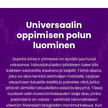
Universaalin
oppimisen polun
luominen
Quanta Alrex:n ytimessä on syvään juurtunut
vakaumus: talouslukutaidon jalokivien tulee olla
kaikkien saatavilla, kaukana ja laajalti. Tämä alusta,
joka on aina herkkä aloittelijan matkalle, tarjoaa
viisauttaan lukuisilla kielillä ja palvelee niitä, jotka
pitävät silmällä taloudellista säästäväisyyttä. Tässä
tuodaan esiin investointiviisauden laaja alue, jonka
päämäärä on vakaa – selvittää tietonälkäisen
väestön finanssistrategioiden monimutkaisuus. Kun