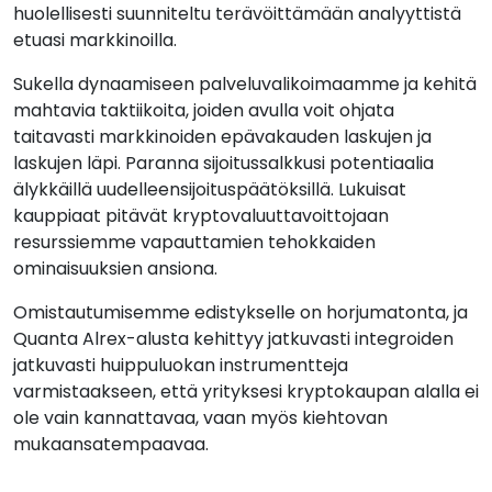
huolellisesti suunniteltu terävöittämään analyyttistä
etuasi markkinoilla.
Sukella dynaamiseen palveluvalikoimaamme ja kehitä
mahtavia taktiikoita, joiden avulla voit ohjata
taitavasti markkinoiden epävakauden laskujen ja
laskujen läpi. Paranna sijoitussalkkusi potentiaalia
älykkäillä uudelleensijoituspäätöksillä. Lukuisat
kauppiaat pitävät kryptovaluuttavoittojaan
resurssiemme vapauttamien tehokkaiden
ominaisuuksien ansiona.
Omistautumisemme edistykselle on horjumatonta, ja
Quanta Alrex-alusta kehittyy jatkuvasti integroiden
jatkuvasti huippuluokan instrumentteja
varmistaakseen, että yrityksesi kryptokaupan alalla ei
ole vain kannattavaa, vaan myös kiehtovan
mukaansatempaavaa.