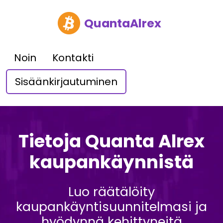
QuantaAlrex
Noin
Kontakti
Sisäänkirjautuminen
Tietoja Quanta Alrex
kaupankäynnistä
Luo räätälöity
kaupankäyntisuunnitelmasi ja
hyödynnä kehittyneitä