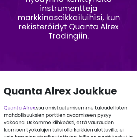
instrumentteja
markkinaseikkailuihisi, kun
rekisteröidyt Quanta Alrex
Tradingiin.
Quanta Alrex Joukkue
Quanta Alrex
:ssa omistautumisemme taloudellisten
mahdollisuuksien porttien avaamiseen pysyy
vakaana. Uskomme kiihkeästi, että vaurauden
luomisen työkalujen tulisi olla kaikkien ulottuvilla, ei