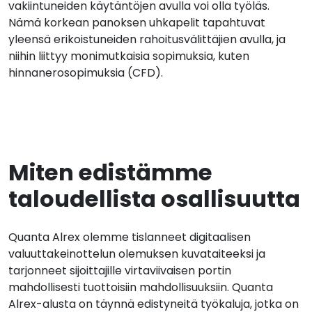
vakiintuneiden käytäntöjen avulla voi olla työläs.
Nämä korkean panoksen uhkapelit tapahtuvat
yleensä erikoistuneiden rahoitusvälittäjien avulla, ja
niihin liittyy monimutkaisia sopimuksia, kuten
hinnanerosopimuksia (CFD).
Miten edistämme
taloudellista osallisuutta
Quanta Alrex olemme tislanneet digitaalisen
valuuttakeinottelun olemuksen kuvataiteeksi ja
tarjonneet sijoittajille virtaviivaisen portin
mahdollisesti tuottoisiin mahdollisuuksiin. Quanta
Alrex-alusta on täynnä edistyneitä työkaluja, jotka on