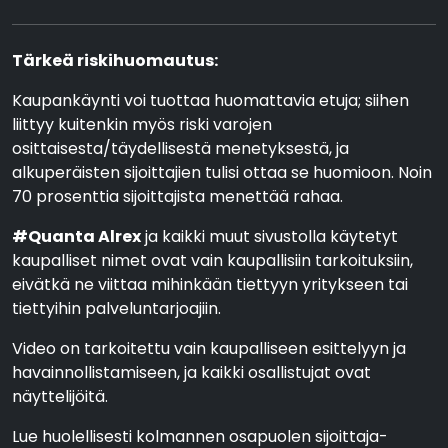
Tärkeä riskihuomautus:
Kaupankäynti voi tuottaa huomattavia etuja; siihen
liittyy kuitenkin myös riski varojen
osittaisesta/täydellisestä menetyksestä, ja
alkuperäisten sijoittajien tulisi ottaa se huomioon. Noin
70 prosenttia sijoittajista menettää rahaa.
#Quanta Alrex
ja kaikki muut sivustolla käytetyt
kaupalliset nimet ovat vain kaupallisiin tarkoituksiin,
eivätkä ne viittaa mihinkään tiettyyn yritykseen tai
tiettyihin palveluntarjoajiin.
Video on tarkoitettu vain kaupalliseen esittelyyn ja
havainnollistamiseen, ja kaikki osallistujat ovat
näyttelijöitä.
Lue huolellisesti kolmannen osapuolen sijoittaja-