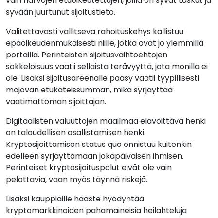
vain harvojen etuoikeutettujen, joilla on syvät taskut ja
syvään juurtunut sijoitustieto.
Valitettavasti vallitseva rahoituskehys kallistuu
epäoikeudenmukaisesti niille, jotka ovat jo ylemmillä
portailla. Perinteisten sijoitusvaihtoehtojen
sokkeloisuus vaatii sellaista terävyyttä, jota monilla ei
ole. Lisäksi sijoitusareenalle pääsy vaatii tyypillisesti
mojovan etukäteissumman, mikä syrjäyttää
vaatimattoman sijoittajan.
Digitaalisten valuuttojen maailmaa elävöittävä henki
on taloudellisen osallistamisen henki.
Kryptosijoittamisen status quo onnistuu kuitenkin
edelleen syrjäyttämään jokapäiväisen ihmisen.
Perinteiset kryptosijoituspolut eivät ole vain
pelottavia, vaan myös täynnä riskejä.
Lisäksi kauppiaille haaste hyödyntää
kryptomarkkinoiden pahamaineisia heilahteluja