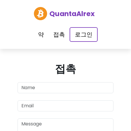
QuantaAlrex
약
접촉
로그인
접촉