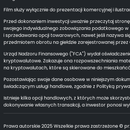
Film służy wyłącznie do prezentacji komercyjnej i ilustra
Przed dokonaniem inwestycji uważnie przeczytaj stron
swojego indywidualnego zobowiązania podatkowego w z
i sprzedawania opcji towarowych, nawet jeśli nazywa si
przedmiotem obrotu na giełdzie zarejestrowanej przez 
Urząd Nadzoru Finansowego ("FCA") wydał oświadczenie 
kryptowalutowe. Zakazuje ona rozpowszechniania mate
na kryptowalutach, które są skierowane do mieszkańców
Pozostawiając swoje dane osobowe w niniejszym dokum
świadczącym usługi handlowe, zgodnie z Polityką prywa
Istnieje kilka opcji handlowych, z których może sko
dokonywanie własnych transakcji, a inwestor ponosi wyłą
Prawa autorskie 2025 Wszelkie prawa zastrzeżone © pr