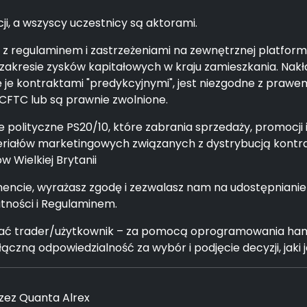
cji, a wszyscy uczestnicy są aktorami.
ę z regulaminem i zastrzeżeniami na zewnętrznej platfor
akresie zysków kapitałowych w kraju zamieszkania. Nak
ę je kontraktami "predykcyjnymi", jest niezgodne z praw
CFTC lub są prawnie zwolnione.
polityczne PS20/10, które zabrania sprzedaży, promocji 
riałów marketingowych związanych z dystrybucją kontr
 Wielkiej Brytanii
encie, wyrażasz zgodę i zezwalasz nam na udostępnian
tności i Regulaminem.
rzystać trader/użytkownik – za pomocą oprogramowania h
czną odpowiedzialność za wybór i podjęcie decyzji, jaki 
zez Quanta Alrex