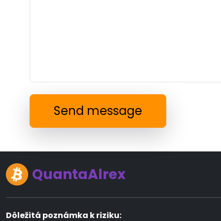
Send message
QuantaAlrex
Dôležitá poznámka k riziku: