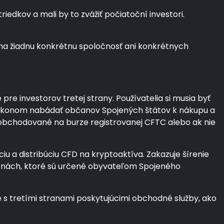
edkov a mali by to zvážiť počiatoční investori.
na žiadnu konkrétnu spoločnosť ani konkrétnych
e investorov tretej strany. Používatelia si musia byť
so zákonom nabádať občanov Spojených štátov k nákupu a
a obchodované na burze registrovanej CFTC alebo ak nie
iu a distribúciu CFD na kryptoaktíva. Zakazuje šírenie
menách, ktoré sú určené obyvateľom Spojeného
s tretími stranami poskytujúcimi obchodné služby, ako