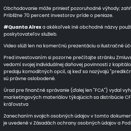
Obchodovanie môže priniesť pozoruhodné výhody; zahŕňa v
Približne 70 percent investorov príde o peniaze.
#Quanta Alrex
a akékoľvek iné obchodné názvy použit
poskytovateľov služieb.
Video slúži len na komerčnú prezentáciu a ilustračné úče
Pred investovaním si pozorne prečítajte stránku Zmluvn
vedomí svojej individuálnej daňovej povinnosti z kapit
predaju komoditných opcií, aj keď sa nazývajú "predik
sú právne oslobodené.
Úrad pre finančné správanie (ďalej len "FCA") vydal vyhl
marketingových materiálov týkajúcich sa distribúcie 
kráľovstva
Zanechaním svojich osobných údajov v tomto dokumente
je uvedené v Zásadách ochrany osobných údajov a Po