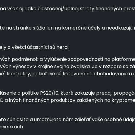
šak aj riziko čiastočnej/úplnej straty finančných prostri
é na stránke slúžia len na komerčné účely a neodkazujú 
ly a všetci účastníci sú herci.
ých podmienok a Vylúčenie zodpovednosti na platforme pr
álových výnosov v krajine svojho bydliska. Je v rozpore 
čné" kontrakty, pokiaľ nie sú kótované na obchodovanie 
ásenie o politike PS20/10, ktoré zakazuje predaj, propagác
CFD a iných finančných produktov založených na krypto
 súhlasíte a umožňujete nám zdieľať vaše osobné údaje 
dmienkach.