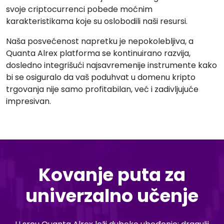
svoje criptocurrenci pobede moćnim
karakteristikama koje su oslobodili naši resursi.
Naša posvećenost napretku je nepokolebljiva, a
Quanta Alrex platforma se kontinuirano razvija,
dosledno integrišući najsavremenije instrumente kako
bi se osiguralo da vaš poduhvat u domenu kripto
trgovanja nije samo profitabilan, već i zadivljujuće
impresivan.
Kovanje puta za
univerzalno učenje