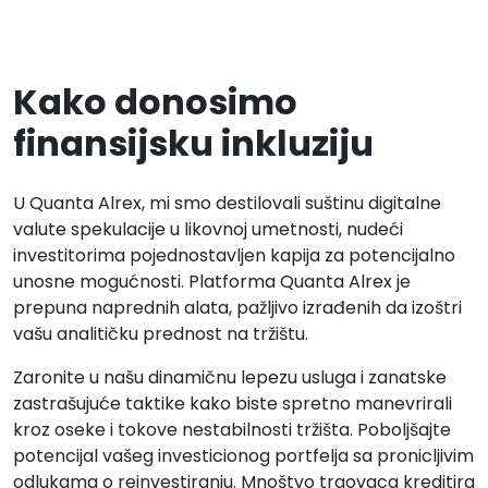
Kako donosimo
finansijsku inkluziju
U Quanta Alrex, mi smo destilovali suštinu digitalne
valute spekulacije u likovnoj umetnosti, nudeći
investitorima pojednostavljen kapija za potencijalno
unosne mogućnosti. Platforma Quanta Alrex je
prepuna naprednih alata, pažljivo izrađenih da izoštri
vašu analitičku prednost na tržištu.
Zaronite u našu dinamičnu lepezu usluga i zanatske
zastrašujuće taktike kako biste spretno manevrirali
kroz oseke i tokove nestabilnosti tržišta. Poboljšajte
potencijal vašeg investicionog portfelja sa pronicljivim
odlukama o reinvestiranju. Mnoštvo trgovaca kreditira