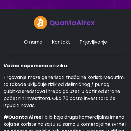
QuantaAlrex
O nama
Kontakt
Prijavljivanje
Važna napomena o riziku:
Trgovanje može generisati značajne koristi; Međutim,
to takođe uključuje rizik od delimičnog / punog
gubitka sredstava i treba ga uzeti u obzir od strane
početnih investitora. Oko 70 odsto investitora će
izgubiti novac.
#Quanta Alrex
i bilo koja druga komercijalna imena
koja se koriste na sajtu su samo u komercijalne svrhe i