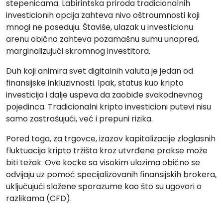
stepenicama. Labirintska priroda tradicionalnih
investicionih opcija zahteva nivo oštroumnosti koji
mnogi ne poseduju. Štaviše, ulazak u investicionu
arenu obično zahteva pozamašnu sumu unapred,
marginalizujući skromnog investitora.
Duh koji animira svet digitalnih valuta je jedan od
finansijske inkluzivnosti. Ipak, status kuo kripto
investicija i dalje uspeva da zaobiđe svakodnevnog
pojedinca. Tradicionalni kripto investicioni putevi nisu
samo zastrašujući, već i prepuni rizika.
Pored toga, za trgovce, izazov kapitalizacije zloglasnih
fluktuacija kripto tržišta kroz utvrđene prakse može
biti težak. Ove kocke sa visokim ulozima obično se
odvijaju uz pomoć specijalizovanih finansijskih brokera,
uključujući složene sporazume kao što su ugovori o
razlikama (CFD).