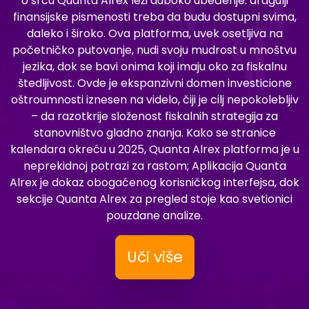
U srcu Quanta Alrex leži duboko ubeđenje: dragulji
finansijske pismenosti treba da budu dostupni svima,
daleko i široko. Ova platforma, uvek osetljiva na
početničko putovanje, nudi svoju mudrost u mnoštvu
jezika, dok se bavi onima koji imaju oko za fiskalnu
štedljivost. Ovde je ekspanzivni domen investicione
oštroumnosti iznesen na videlo, čiji je cilj nepokolebljiv
– da razotkrije složenost fiskalnih strategija za
stanovništvo gladno znanja. Kako se stranice
kalendara okreću u 2025, Quanta Alrex platforma je u
neprekidnoj potrazi za rastom; Aplikacija Quanta
Alrex je dokaz obogaćenog korisničkog interfejsa, dok
sekcije Quanta Alrex za pregled stoje kao svetionici
pouzdane analize.
Uči više