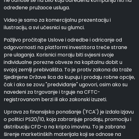
ne odnose se na bilo koju određenu kompaniju niti na
određene pružaoce usluga.
Video je samo za komercijalnu prezentaciju i
ilustraciju, a svi učesnici su glumci.
Pažljivo pročitajte Uslove i odredbe i odricanje od
odgovornosti na platformi investitora treće strane
pre ulaganja. Korisnici moraju biti svjesni svoje
individualne porezne obveze na kapitalnu dobit u
svojoj zemlji prebivališta. To je protiv zakona da traže
Sjedinjene Države lica da kupuju i prodaju robne opcije,
čak i ako se zovu "predviđanje" ugovori, osim ako su
navedeni za trgovanje i trguje na CFTC-
registrovanom berzi ili ako zakonski izuzeti.
Uprava za finansijsko ponašanje ('FCA') je izdala izjavu
o politici PS20/10, koja zabranjuje prodaju, promociju i
distribuciju CFD-a na kripto imovinu. To je zabrana
širenje marketinških materijala koji se odnose na