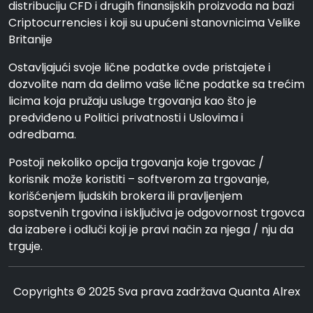
distribuciju CFD i drugih finansijskih proizvoda na bazi
Criptocurrencies i koji su upućeni stanovnicima Velike
Britanije
Ostavljajući svoje lične podatke ovde pristajete i
dozvolite nam da delimo vaše lične podatke sa trećim
licima koja pružaju usluge trgovanja kao što je
predviđeno u Politici privatnosti i Uslovima i
odredbama.
Postoji nekoliko opcija trgovanja koje trgovac /
korisnik može koristiti – softverom za trgovanje,
korišćenjem ljudskih brokera ili pravljenjem
sopstvenih trgovina i isključiva je odgovornost trgovca
da izabere i odluči koji je pravi način za njega / nju da
trguje.
Copyrights © 2025 Sva prava zadržava Quanta Alrex