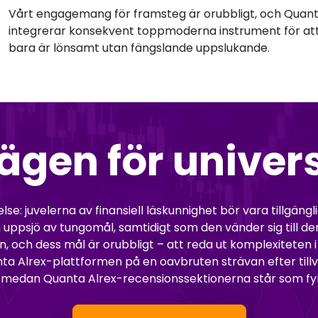
Vårt engagemang för framsteg är orubbligt, och Quant
integrerar konsekvent toppmoderna instrument för att 
bara är lönsamt utan fängslande uppslukande.
ägen för univers
se: juvelerna av finansiell läskunnighet bör vara tillgängl
i en uppsjö av tungomål, samtidigt som den vänder sig til
 och dess mål är orubbligt – att reda ut komplexiteten i 
nta Alrex-plattformen på en oavbruten strävan efter tillv
medan Quanta Alrex-recensionssektionerna står som fyrar