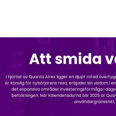
Att smida v
I hjärtat av Quanta Alrex ligger en djupt rotad övertygel
är känslig för nybörjarens resa, erbjuder sin visdom 
det expansiva området investeringsförmåga i dagen,
befolkningen. När kalendersidorna blir 2025 är Qua
användargränssnitt, 