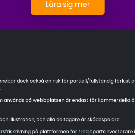
Lära sig mer
bär dock också en risk för partiell/fullständig förlust a
.
används på webbplatsen är endast för kommersiella ända
h illustration, och alla deltagare är skådespelare.
arsfriskrivning på plattformen för tredjepartsinvestera