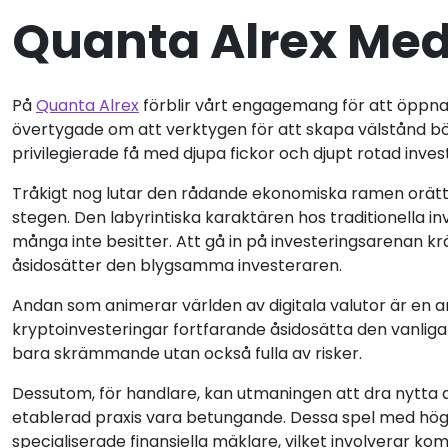
Quanta Alrex Me
På
Quanta Alrex
förblir vårt engagemang för att öppna p
övertygade om att verktygen för att skapa välstånd bör 
privilegierade få med djupa fickor och djupt rotad inve
Tråkigt nog lutar den rådande ekonomiska ramen orätt
stegen. Den labyrintiska karaktären hos traditionella i
många inte besitter. Att gå in på investeringsarenan kr
åsidosätter den blygsamma investeraren.
Andan som animerar världen av digitala valutor är en and
kryptoinvesteringar fortfarande åsidosätta den vanliga 
bara skrämmande utan också fulla av risker.
Dessutom, för handlare, kan utmaningen att dra nytt
etablerad praxis vara betungande. Dessa spel med höga
specialiserade finansiella mäklare, vilket involverar k