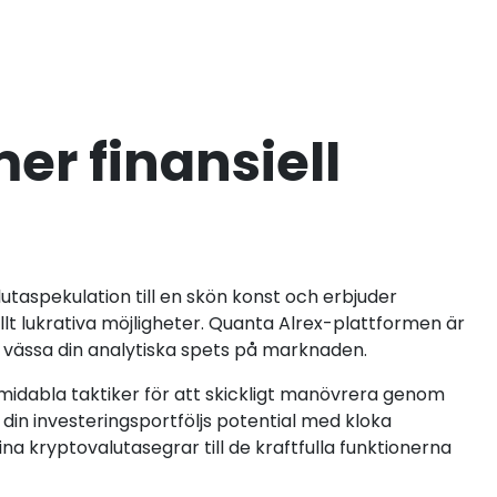
r finansiell
lutaspekulation till en skön konst och erbjuder
llt lukrativa möjligheter. Quanta Alrex-plattformen är
t vässa din analytiska spets på marknaden.
rmidabla taktiker för att skickligt manövrera genom
din investeringsportföljs potential med kloka
na kryptovalutasegrar till de kraftfulla funktionerna