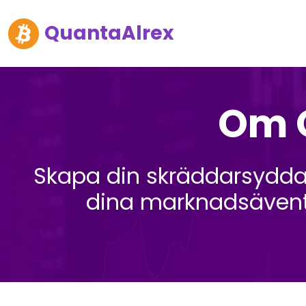
QuantaAlrex
Om Q
Skapa din skräddarsydda 
dina marknadsäventyr