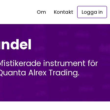
Om
Kontakt
Logga in
andel
istikerade instrument för
Quanta Alrex Trading.