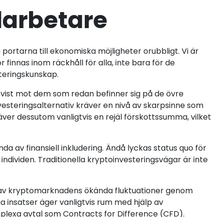
darbetare
ortarna till ekonomiska möjligheter orubbligt. Vi är
finnas inom räckhåll för alla, inte bara för de
steringskunskap.
vist mot dem som redan befinner sig på de övre
nvesteringsalternativ kräver en nivå av skarpsinne som
äver dessutom vanligtvis en rejäl förskottssumma, vilket
a av finansiell inkludering. Ändå lyckas status quo för
individen. Traditionella kryptoinvesteringsvägar är inte
a av kryptomarknadens ökända fluktuationer genom
 insatser äger vanligtvis rum med hjälp av
omplexa avtal som Contracts for Difference (CFD).