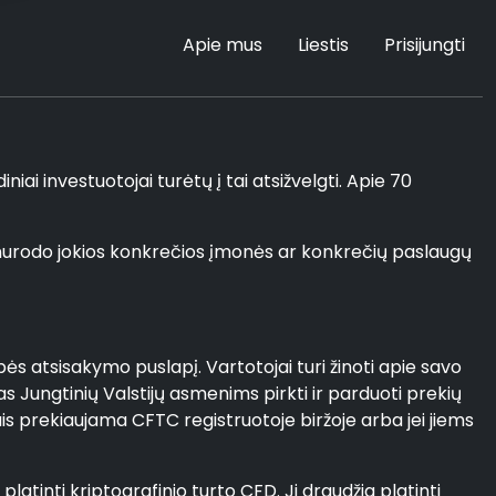
Apie mus
Liestis
Prisijungti
iai investuotojai turėtų į tai atsižvelgti. Apie 70
 nenurodo jokios konkrečios įmonės ar konkrečių paslaugų
bės atsisakymo puslapį. Vartotojai turi žinoti apie savo
s Jungtinių Valstijų asmenims pirkti ir parduoti prekių
jais prekiaujama CFTC registruotoje biržoje arba jei jiems
atinti kriptografinio turto CFD. Ji draudžia platinti