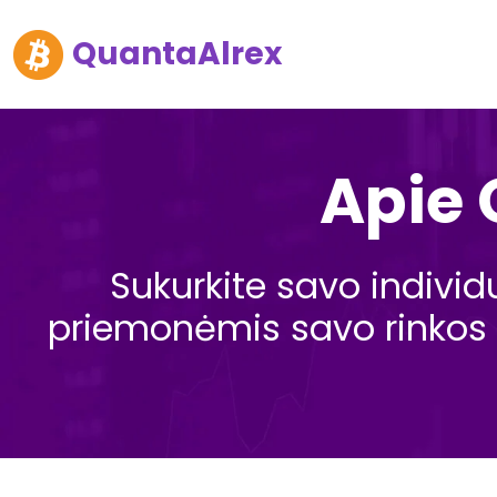
QuantaAlrex
Apie 
Sukurkite savo indivi
priemonėmis savo rinkos n