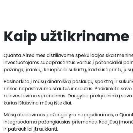
Kaip užtikriname 
Quanta Alrex mes distiliavome spekuliacijos skaitmenin
investuotojams supaprastintus vartus į potencialiai pel
pažangių įrankių, kruopščiai sukurtų, kad sustiprintų jūs
Pasinerkite į mūsų dinamišką paslaugų spektrą ir sukurk
rinkos nepastovumo srautus ir srautus. Padidinkite savo
reinvestavimo sprendimus. Daugybė prekybininkų savo kr
kurias išlaisvina mūsų ištekliai.
Mūsų atsidavimas pažangai yra nepajudinamas, o Quanta 
integruodama pažangiausias priemones, kad jūsų įmonė į 
ir patraukliai įtraukianti.