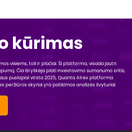
io kūrimas
 visiems, toli ir plačiai. Ši platforma, visada jautri
taupumą. Čia išryškėja plati investavimo sumanumo sritis,
oriaus puslapiai virsta 2025, Quanta Alrex platforma
 peržiūros skyriai yra patikimos analizės švyturiai.