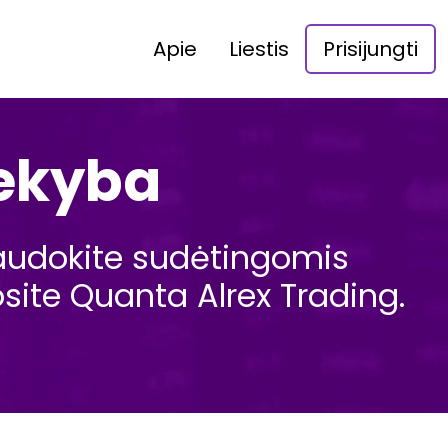
Apie
Liestis
Prisijungti
rekyba
naudokite sudėtingomis
site Quanta Alrex Trading.