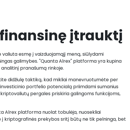
finansinę įtrauktį
e valiuta esmę į vaizduojamąjį meną, siūlydami
ningas galimybes. "Quanta Alrex" platforma yra kupina
ų analitinį pranašumą rinkoje.
ite didžiulę taktiką, kad mikliai manevruotumėte per
 investicinio portfelio potencialą priimdami sumanius
iptovaliutų pergales priskiria galingoms funkcijoms,
Alrex platforma nuolat tobulėja, nuosekliai
kriptografinės prekybos sritį būtų ne tik pelninga, bet