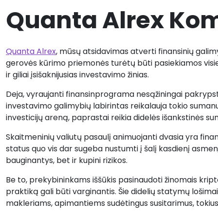
Quanta Alrex Ko
Quanta Alrex
, mūsų atsidavimas atverti finansinių galimy
gerovės kūrimo priemonės turėtų būti pasiekiamos visiems,
ir giliai įsišaknijusias investavimo žinias.
Deja, vyraujanti finansinprograma nesąžiningai pakrypsta
investavimo galimybių labirintas reikalauja tokio sumanumo
investicijų areną, paprastai reikia didelės išankstinės s
Skaitmeninių valiutų pasaulį animuojanti dvasia yra finans
status quo vis dar sugeba nustumti į šalį kasdienį asmenį
bauginantys, bet ir kupini rizikos.
Be to, prekybininkams iššūkis pasinaudoti žinomais kript
praktiką gali būti varginantis. Šie didelių statymų loši
makleriams, apimantiems sudėtingus susitarimus, tokius 