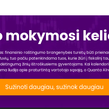
o mokymosi kel
imas: finansinio raštingumo brangenybės turėtų būti prieinamos
žuvių, tuo pačiu patenkindama tuos, kurie žiūri į fiskalinį 
ijų sudėtingumą žinių ištroškusiems gyventojams. Kai kalend
a liudija apie praturtintą vartotojo sąsają, o Quanta Alrex
Sužinoti daugiau, sužinok daugiau