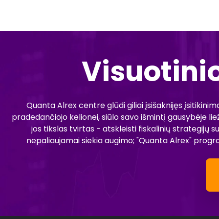
Visuotini
Quanta Alrex centre glūdi giliai įsišaknijęs įsitikin
pradedančiojo kelionei, siūlo savo išmintį gausybėje lie
jos tikslas tvirtas - atskleisti fiskalinių strateg
nepaliaujamai siekia augimo; "Quanta Alrex" program