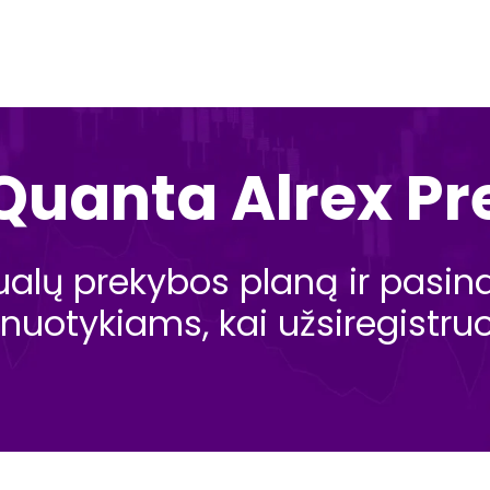
Quanta Alrex P
dualų prekybos planą ir pasi
uotykiams, kai užsiregistruo