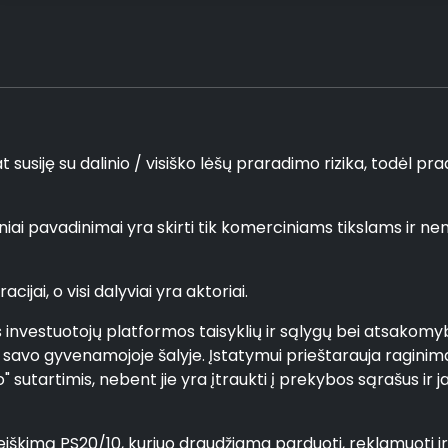
usiję su dalinio / visiško lėšų praradimo rizika, todėl pradin
ciniai pavadinimai yra skirti tik komerciniams tikslams ir
cijai, o visi dalyviai yra aktoriai.
es investuotojų platformos taisyklių ir sąlygų bei atsakomy
s savo gyvenamojoje šalyje. Įstatymui prieštarauja raginima
 sutartimis, nebent jie yra įtraukti į prekybos sąrašus ir 
škimą PS20/10, kuriuo draudžiama parduoti, reklamuoti ir pl