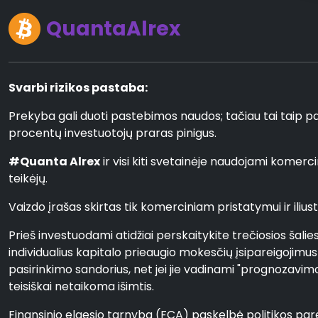
QuantaAlrex
Svarbi rizikos pastaba:
Prekyba gali duoti pastebimos naudos; tačiau tai taip pat s
procentų investuotojų praras pinigus.
#Quanta Alrex
ir visi kiti svetainėje naudojami komer
teikėjų.
Vaizdo įrašas skirtas tik komerciniam pristatymui ir iliustra
Prieš investuodami atidžiai perskaitykite trečiosios šali
individualius kapitalo prieaugio mokesčių įsipareigojimu
pasirinkimo sandorius, net jei jie vadinami "prognozavimo"
teisiškai netaikoma išimtis.
Finansinio elgesio tarnyba (FCA) paskelbė politikos parei