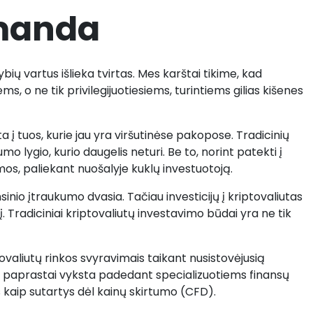
manda
bių vartus išlieka tvirtas. Mes karštai tikime, kad
 o ne tik privilegijuotiesiems, turintiems gilias kišenes
 į tuos, kurie jau yra viršutinėse pakopose. Tradicinių
 lygio, kurio daugelis neturi. Be to, norint patekti į
umos, paliekant nuošalyje kuklų investuotoją.
inio įtraukumo dvasia. Tačiau investicijų į kriptovaliutas
. Tradiciniai kriptovaliutų investavimo būdai yra ne tik
ovaliutų rinkos svyravimais taikant nusistovėjusią
mai paprastai vyksta padedant specializuotiems finansų
kaip sutartys dėl kainų skirtumo (CFD).