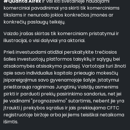
#Quanta Alrex
ir visi kiti svetainėje naudojami
komerciniai pavadinimai yra skirti tik komerciniams
tikslams ir nenurodo jokios konkrečios įmonės ar
konkrečių paslaugų teikėjų.
Vaizdo įrašas skirtas tik komerciniam pristatymui ir
iliustracijai, o visi dalyviai yra aktoriai.
Prieš investuodami atidžiai perskaitykite trečiosios
šalies investuotojų platformos taisyklių ir sąlygų bei
atsakomybės atsisakymo puslapį. Vartotojai turi žinoti
apie savo individualius kapitalo prieaugio mokesčių
įsipareigojimus savo gyvenamojoje šalyje. Įstatymui
prieštarauja raginimas Jungtinių Valstijų asmenims
pirkti ir parduoti prekių pasirinkimo sandorius, net jei
jie vadinami "prognozavimo" sutartimis, nebent jie yra
įtraukti į prekybos sąrašus ir jais prekiaujama CFTC
registruotoje biržoje arba jei jiems teisiškai netaikoma
išimtis.