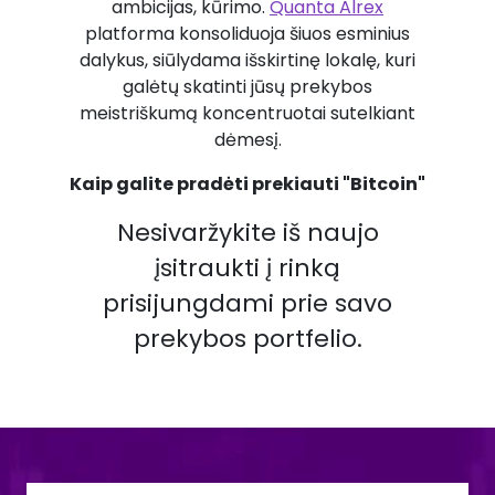
ambicijas, kūrimo.
Quanta Alrex
platforma konsoliduoja šiuos esminius
dalykus, siūlydama išskirtinę lokalę, kuri
galėtų skatinti jūsų prekybos
meistriškumą koncentruotai sutelkiant
dėmesį.
Kaip galite pradėti prekiauti "Bitcoin"
Nesivaržykite iš naujo
įsitraukti į rinką
prisijungdami prie savo
prekybos portfelio.