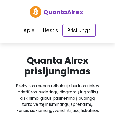
QuantaAlrex
Apie
Liestis
Prisijungti
Quanta Alrex
prisijungimas
Prekybos menas reikalauja budrios rinkos
priežiūros, sudėtingų diagramų ir grafikų
aiškinimo, gilaus pasinerimo į būdingą
turto vertę ir išmintingų sprendimų,
kuriais siekiama įgyvendinti jūsų fiskalines