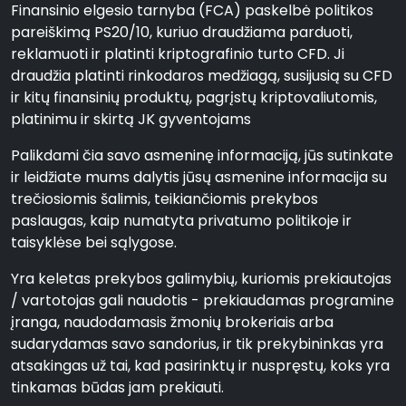
Finansinio elgesio tarnyba (FCA) paskelbė politikos
pareiškimą PS20/10, kuriuo draudžiama parduoti,
reklamuoti ir platinti kriptografinio turto CFD. Ji
draudžia platinti rinkodaros medžiagą, susijusią su CFD
ir kitų finansinių produktų, pagrįstų kriptovaliutomis,
platinimu ir skirtą JK gyventojams
Palikdami čia savo asmeninę informaciją, jūs sutinkate
ir leidžiate mums dalytis jūsų asmenine informacija su
trečiosiomis šalimis, teikiančiomis prekybos
paslaugas, kaip numatyta privatumo politikoje ir
taisyklėse bei sąlygose.
Yra keletas prekybos galimybių, kuriomis prekiautojas
/ vartotojas gali naudotis - prekiaudamas programine
įranga, naudodamasis žmonių brokeriais arba
sudarydamas savo sandorius, ir tik prekybininkas yra
atsakingas už tai, kad pasirinktų ir nuspręstų, koks yra
tinkamas būdas jam prekiauti.